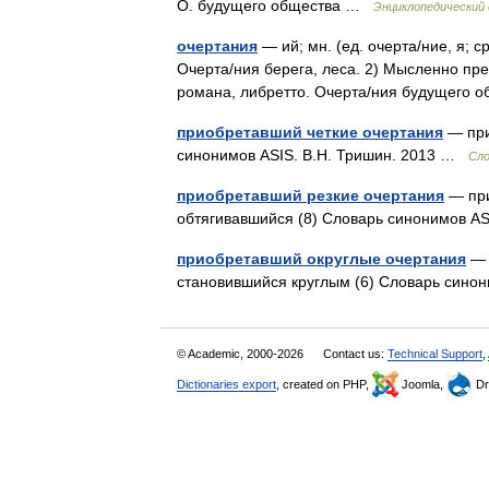
О. будущего общества …
Энциклопедический 
очертания
— ий; мн. (ед. очерта/ние, я; 
Очерта/ния берега, леса. 2) Мысленно пр
романа, либретто. Очерта/ния будущего
приобретавший четкие очертания
— при
синонимов ASIS. В.Н. Тришин. 2013 …
Сло
приобретавший резкие очертания
— при
обтягивавшийся (8) Словарь синонимов A
приобретавший округлые очертания
— п
становившийся круглым (6) Словарь сино
© Academic, 2000-2026
Contact us:
Technical Support
,
Dictionaries export
, created on PHP,
Joomla,
Dr