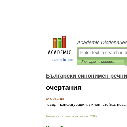
Academic Dictionarie
en-academic.com
Български синонимен речник
Български синонимен речни
очертания
очертания
същ
.
-
конфигурация
,
линия
,
стойка
,
поза
Български
синонимен
речник
.
2013
.