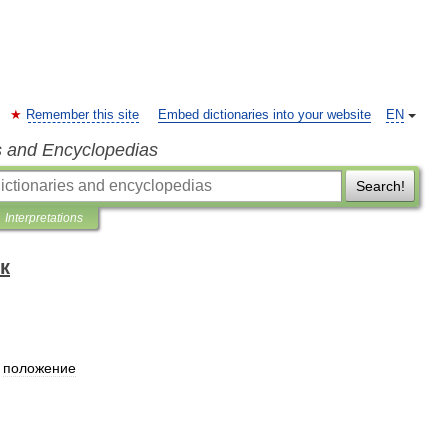
Remember this site
Embed dictionaries into your website
EN
s and Encyclopedias
Search!
Interpretations
к
,
положение