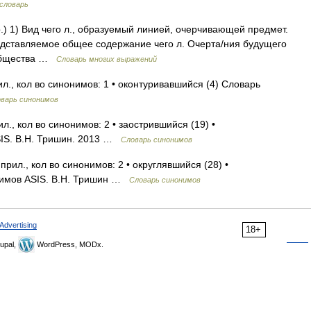
словарь
ср.) 1) Вид чего л., образуемый линией, очерчивающей предмет.
едставляемое общее содержание чего л. Очерта/ния будущего
 общества …
Словарь многих выражений
л., кол во синонимов: 1 • оконтуривавшийся (4) Словарь
варь синонимов
л., кол во синонимов: 2 • заострившийся (19) •
SIS. В.Н. Тришин. 2013 …
Словарь синонимов
рил., кол во синонимов: 2 • округлявшийся (28) •
нимов ASIS. В.Н. Тришин …
Словарь синонимов
Advertising
18+
upal,
WordPress, MODx.