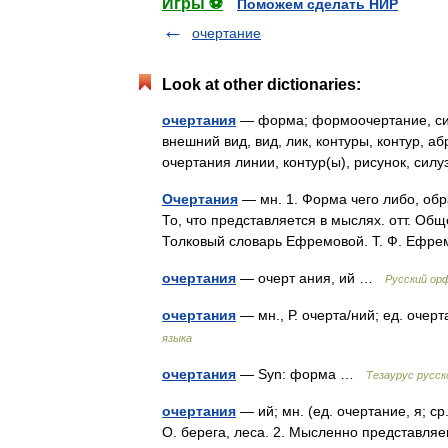
Игры ⚽
Поможем сделать НИР
очертание
Look at other dictionaries:
очертания
— форма; формоочертание, силуэ
внешний вид, вид, лик, контуры, контур, а
очертания линии, контур(ы), рисунок, сил
Очертания
— мн. 1. Форма чего либо, обр
То, что представляется в мыслях. отт. О
Толковый словарь Ефремовой. Т. Ф. Ефр
очертания
— очерт ания, ий …
Русский ор
очертания
— мн., Р. очерта/ний; ед. очер
языка
очертания
— Syn: форма …
Тезаурус русск
очертания
— ий; мн. (ед. очертание, я; с
О. берега, леса. 2. Мысленно представля