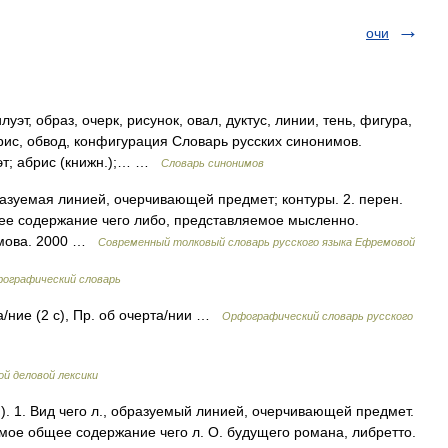
очи
т, образ, очерк, рисунок, овал, дуктус, линии, тень, фигура,
брис, обвод, конфигурация Словарь русских синонимов.
уэт; абрис (книжн.);… …
Словарь синонимов
азуемая линией, очерчивающей предмет; контуры. 2. перен.
бщее содержание чего либо, представляемое мысленно.
емова. 2000 …
Современный толковый словарь русского языка Ефремовой
фографический словарь
та/ние (2 с), Пр. об очерта/нии …
Орфографический словарь русского
ой деловой лексики
р.). 1. Вид чего л., образуемый линией, очерчивающей предмет.
емое общее содержание чего л. О. будущего романа, либретто.